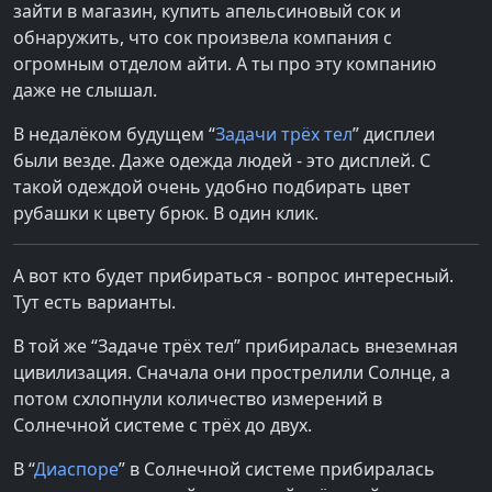
зайти в магазин, купить апельсиновый сок и
обнаружить, что сок произвела компания с
огромным отделом айти. А ты про эту компанию
даже не слышал.
В недалёком будущем “
Задачи трёх тел
” дисплеи
были везде. Даже одежда людей - это дисплей. С
такой одеждой очень удобно подбирать цвет
рубашки к цвету брюк. В один клик.
А вот кто будет прибираться - вопрос интересный.
Тут есть варианты.
В той же “Задаче трёх тел” прибиралась внеземная
цивилизация. Сначала они прострелили Солнце, а
потом схлопнули количество измерений в
Солнечной системе с трёх до двух.
В “
Диаспоре
” в Солнечной системе прибиралась